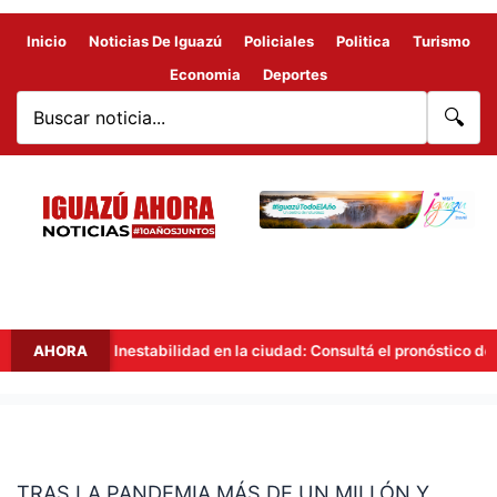
Inicio
Noticias De Iguazú
Policiales
Politica
Turismo
Economia
Deportes
🔍
AHORA
Inestabilidad en la ciudad: Consultá el pronóstico del tiem
TRAS
LA
TRAS LA PANDEMIA MÁS DE UN MILLÓN Y
PANDEMIA