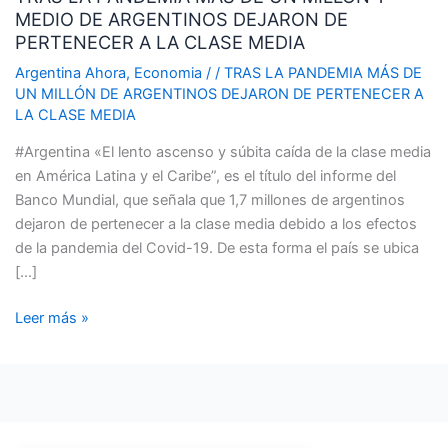
MEDIO DE ARGENTINOS DEJARON DE
MÁS
PERTENECER A LA CLASE MEDIA
DE
UN
Argentina Ahora
,
Economia
/
/
TRAS LA PANDEMIA MÁS DE
UN MILLÓN DE ARGENTINOS DEJARON DE PERTENECER A
MILLÓN
LA CLASE MEDIA
Y
MEDIO
#Argentina «El lento ascenso y súbita caída de la clase media
DE
en América Latina y el Caribe”, es el título del informe del
ARGENTINOS
Banco Mundial, que señala que 1,7 millones de argentinos
DEJARON
dejaron de pertenecer a la clase media debido a los efectos
DE
de la pandemia del Covid-19. De esta forma el país se ubica
PERTENECER
[…]
A
LA
Leer más »
CLASE
MEDIA