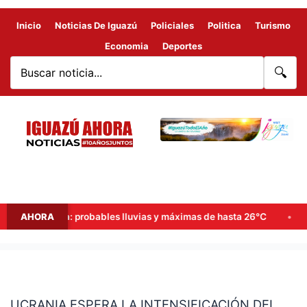
Inicio
Noticias De Iguazú
Policiales
Politica
Turismo
Economia
Deportes
🔍
n de semana: probables lluvias y máximas de hasta 26°C
AHORA
Goe
UCRANIA
ESPERA
UCRANIA ESPERA LA INTENSIFICACIÓN DEL
LA