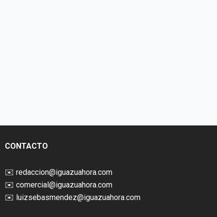
CONTACTO
✉️
redaccion@iguazuahora.com
✉️
comercial@iguazuahora.com
✉️
luizsebasmendez@iguazuahora.com