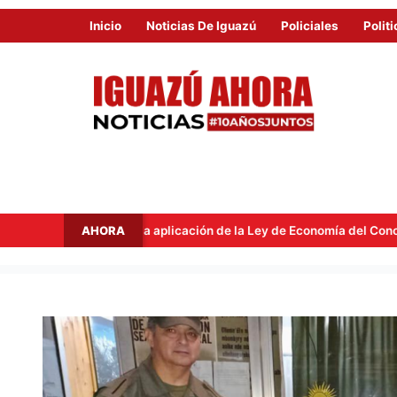
Inicio
Noticias De Iguazú
Policiales
Politi
AHORA
 aplicación de la Ley de Economía del Conocimiento
Inestab
UN
CAN
ANTINARCÓTICOS
DE