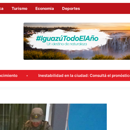
ca
Turismo
Economia
Deportes
ilidad en la ciudad: Consultá el pronóstico del tiempo en Iguazú para