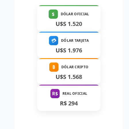
$
DÓLAR OFICIAL
U$S 1.520
💳
DÓLAR TARJETA
U$S 1.976
₿
DÓLAR CRIPTO
U$S 1.568
R$
REAL OFICIAL
R$ 294