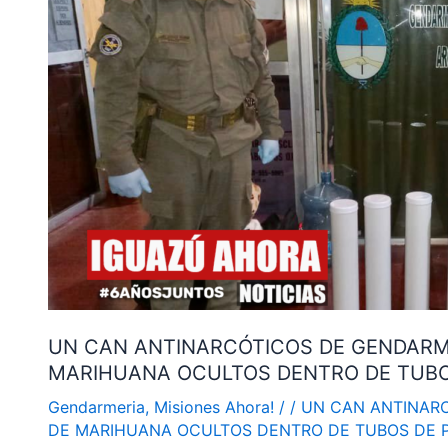
GENDARMERÍA
DETECTÓ
MÁS
DE
3
KILOS
DE
MARIHUANA
OCULTOS
DENTRO
DE
TUBOS
DE
UN CAN ANTINARCÓTICOS DE GENDARME
PVC
MARIHUANA OCULTOS DENTRO DE TUBO
Gendarmeria
,
Misiones Ahora!
/
/
UN CAN ANTINARC
DE MARIHUANA OCULTOS DENTRO DE TUBOS DE 