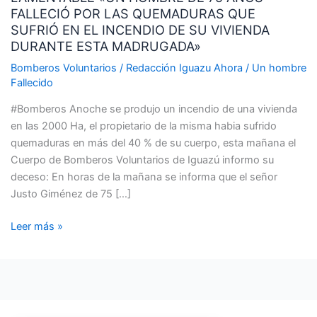
FALLECIÓ POR LAS QUEMADURAS QUE
DE
SUFRIÓ EN EL INCENDIO DE SU VIVIENDA
75
DURANTE ESTA MADRUGADA»
AÑOS
FALLECIÓ
Bomberos Voluntarios
/
Redacción Iguazu Ahora
/
Un hombre
Fallecido
POR
LAS
#Bomberos Anoche se produjo un incendio de una vivienda
QUEMADURAS
en las 2000 Ha, el propietario de la misma habia sufrido
QUE
quemaduras en más del 40 % de su cuerpo, esta mañana el
SUFRIÓ
Cuerpo de Bomberos Voluntarios de Iguazú informo su
EN
deceso: En horas de la mañana se informa que el señor
EL
Justo Giménez de 75 […]
INCENDIO
DE
Leer más »
SU
VIVIENDA
DURANTE
ESTA
MADRUGADA»