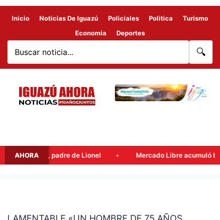
Inicio
Noticias De Iguazú
Policiales
Politica
Turismo
Economia
Deportes
🔍
Jorge Messi, padre de Lionel
AHORA
Mercado Libre acumuló benefici
LAMENTABLE
«UN
LAMENTABLE «UN HOMBRE DE 75 AÑOS
HOMBRE