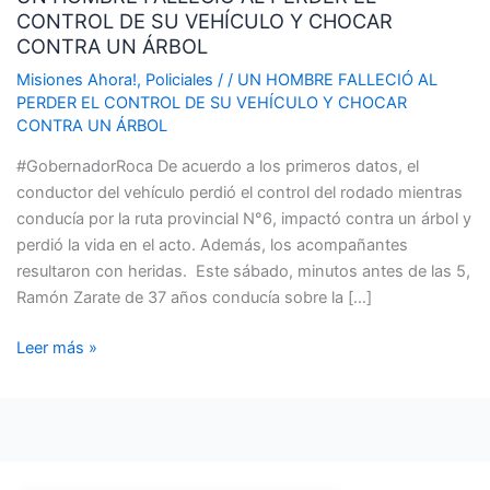
CONTROL DE SU VEHÍCULO Y CHOCAR
AL
CONTRA UN ÁRBOL
PERDER
EL
Misiones Ahora!
,
Policiales
/
/
UN HOMBRE FALLECIÓ AL
PERDER EL CONTROL DE SU VEHÍCULO Y CHOCAR
CONTROL
CONTRA UN ÁRBOL
DE
SU
#GobernadorRoca De acuerdo a los primeros datos, el
VEHÍCULO
conductor del vehículo perdió el control del rodado mientras
Y
conducía por la ruta provincial N°6, impactó contra un árbol y
CHOCAR
perdió la vida en el acto. Además, los acompañantes
CONTRA
resultaron con heridas. Este sábado, minutos antes de las 5,
UN
Ramón Zarate de 37 años conducía sobre la […]
ÁRBOL
Leer más »