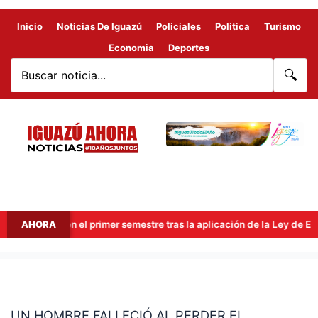
Inicio
Noticias De Iguazú
Policiales
Politica
Turismo
Economia
Deportes
🔍
illones en el primer semestre tras la aplicación de la Ley de Econo
AHORA
UN
HOMBRE
UN HOMBRE FALLECIÓ AL PERDER EL
FALLECIÓ