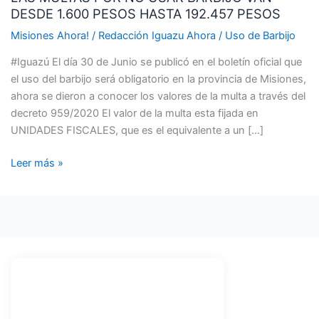
DESDE 1.600 PESOS HASTA 192.457 PESOS
NO
USAR
Misiones Ahora!
/
Redacción Iguazu Ahora
/
Uso de Barbijo
BARBIJO
#Iguazú El día 30 de Junio se publicó en el boletín oficial que
VAN
el uso del barbijo será obligatorio en la provincia de Misiones,
DESDE
ahora se dieron a conocer los valores de la multa a través del
1.600
decreto 959/2020 El valor de la multa esta fijada en
PESOS
UNIDADES FISCALES, que es el equivalente a un […]
HASTA
192.457
Leer más »
PESOS