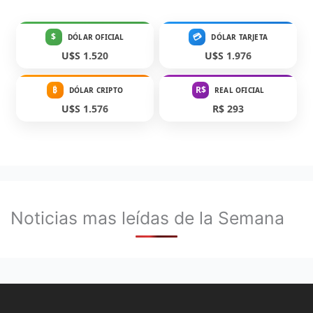
$
💳
DÓLAR OFICIAL
DÓLAR TARJETA
U$S 1.520
U$S 1.976
₿
R$
DÓLAR CRIPTO
REAL OFICIAL
U$S 1.576
R$ 293
Noticias mas leídas de la Semana