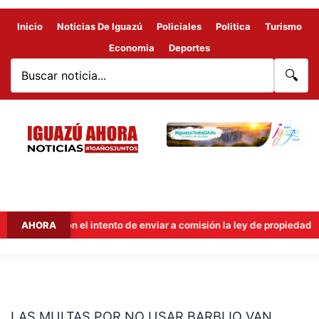
Inicio
Noticias De Iguazú
Policiales
Politica
Turismo
Economia
Deportes
🔍
ut frenaron el intento de enviar a comisión la ley de propiedad privad
AHORA
LAS
MULTAS
LAS MULTAS POR NO USAR BARBIJO VAN
POR