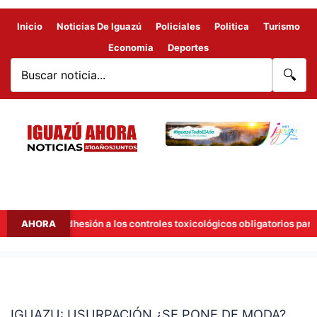
Inicio
Noticias De Iguazú
Policiales
Politica
Turismo
Economia
Deportes
🔍
ñana la adhesión a los controles toxicológicos obligatorios para con
AHORA
IGUAZU:
USURPACIÓN
IGUAZU: USURPACIÓN ¿SE PONE DE MODA?
¿SE