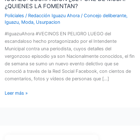
¿QUIENES LA FOMENTAN?
PONE
DE
Policiales
/
Redacción Iguazu Ahora
/
Concejo deliberante
,
MODA?
Iguazu
,
Moda
,
Usurpacion
¿QUIENES
#IguazuAhora #VECINOS EN PELIGRO LUEGO del
LA
escandaloso hecho protagonizado por el Intendente
FOMENTAN?
Municipal contra una periodista, cuyos detalles del
vergonzoso episodio ya son Nacionalmente conocidos, el fin
de semana se sumo un nuevo evento delictivo que se
conoció a través de la Red Social Facebook, con cientos de
comentarios, fotos y vídeos de personas que […]
Leer más »