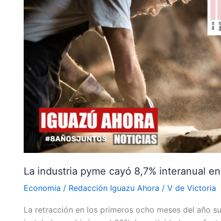
8,7%
interanual
en
agosto
La industria pyme cayó 8,7% interanual e
Economia
/
Redacción Iguazu Ahora
/
V de Victoria
La retracción en los primeros ocho meses del año s