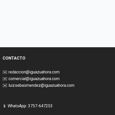
CONTACTO
✉️
redaccion@iguazuahora.com
✉️
comercial@iguazuahora.com
✉️
luizsebasmendez@iguazuahora.com
📱 WhatsApp: 3757-647253