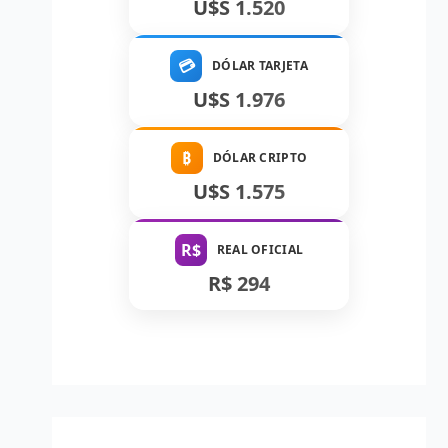
U$S 1.520
💳
DÓLAR TARJETA
U$S 1.976
₿
DÓLAR CRIPTO
U$S 1.575
R$
REAL OFICIAL
R$ 294