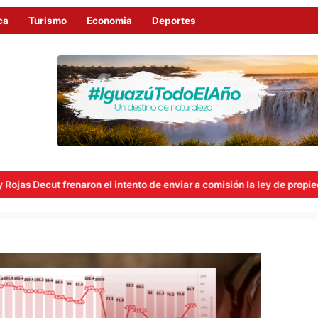
ca
Turismo
Economia
Deportes
ntento de enviar a comisión la ley de propiedad privada
Ley