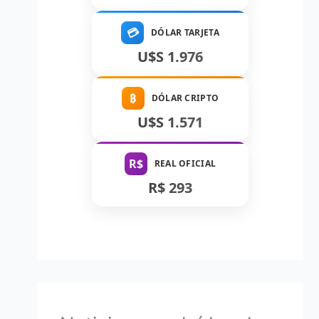
💳
DÓLAR TARJETA
U$S 1.976
₿
DÓLAR CRIPTO
U$S 1.571
R$
REAL OFICIAL
R$ 293