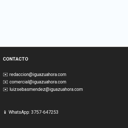
CONTACTO
✉️
redaccion@iguazuahora.com
✉️
comercial@iguazuahora.com
✉️
luizsebasmendez@iguazuahora.com
📱 WhatsApp: 3757-647253