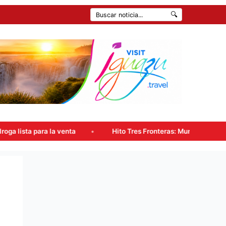
🔍
ta
Hito Tres Fronteras: Municipio y Provincia instalan un n