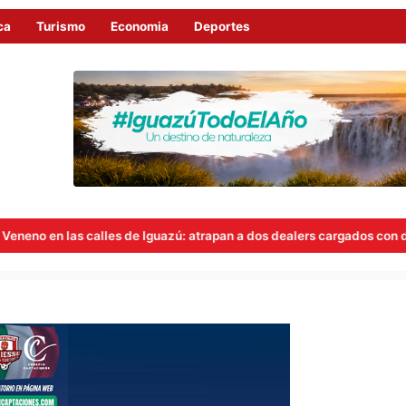
ca
Turismo
Economia
Deportes
de Iguazú: atrapan a dos dealers cargados con droga lista para la ven