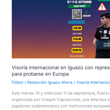
con
representantes
de
Italia:
buscan
talentos
juveniles
para
probarse
en
Visoría internacional en Iguazú con repres
Europa
para probarse en Europa
Fútbol
/
Redacción Iguazu Ahora
/
Visoria Internacio
Este martes 10 y miércoles 11 de septiembre, Puerto 
organizada por Crespín Captaciones, una empresa e
jugadores sudamericanos con instituciones europeas.