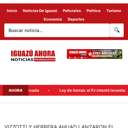
Inicio
Noticias De Iguazú
Policiales
Politica
Turismo
Economia
Deportes
🔍
ropiedad privada
AHORA
Ley de tierras: el PJ intentó levantar la s
VIZZOTTI
Y
VIZZOTTI Y HERRERA AHUAD LANZARON EL
HERRERA