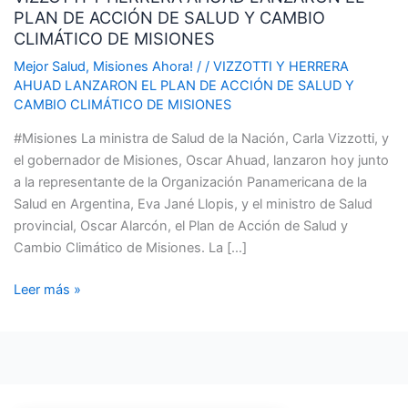
PLAN DE ACCIÓN DE SALUD Y CAMBIO
AHUAD
CLIMÁTICO DE MISIONES
LANZARON
EL
Mejor Salud
,
Misiones Ahora!
/
/
VIZZOTTI Y HERRERA
AHUAD LANZARON EL PLAN DE ACCIÓN DE SALUD Y
PLAN
CAMBIO CLIMÁTICO DE MISIONES
DE
ACCIÓN
#Misiones La ministra de Salud de la Nación, Carla Vizzotti, y
DE
el gobernador de Misiones, Oscar Ahuad, lanzaron hoy junto
SALUD
a la representante de la Organización Panamericana de la
Y
Salud en Argentina, Eva Jané Llopis, y el ministro de Salud
CAMBIO
provincial, Oscar Alarcón, el Plan de Acción de Salud y
CLIMÁTICO
Cambio Climático de Misiones. La […]
DE
MISIONES
Leer más »