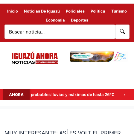
Inicio
Noticias De Iguazú
Policiales
Politica
Turismo
Economia
Deportes
🔍
 de semana: probables lluvias y máximas de hasta 26°C
AHORA
Goer
MUY
INTERESANTE:
MUY INTERESANTE: ASÍ ES VOLT EL PRIMER
ASÍ