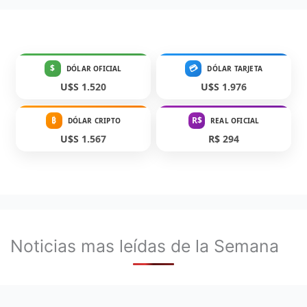
$
💳
DÓLAR OFICIAL
DÓLAR TARJETA
U$S 1.520
U$S 1.976
₿
R$
DÓLAR CRIPTO
REAL OFICIAL
U$S 1.567
R$ 294
Noticias mas leídas de la Semana