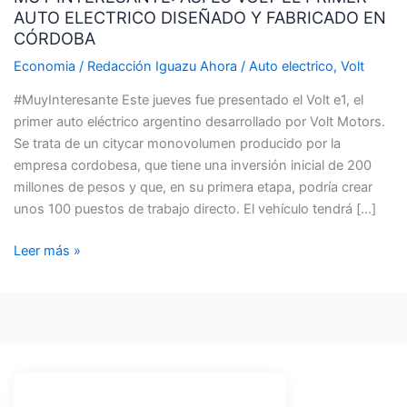
AUTO ELECTRICO DISEÑADO Y FABRICADO EN
ES
CÓRDOBA
VOLT
EL
Economia
/
Redacción Iguazu Ahora
/
Auto electrico
,
Volt
PRIMER
#MuyInteresante Este jueves fue presentado el Volt e1, el
AUTO
primer auto eléctrico argentino desarrollado por Volt Motors.
ELECTRICO
Se trata de un citycar monovolumen producido por la
DISEÑADO
empresa cordobesa, que tiene una inversión inicial de 200
Y
millones de pesos y que, en su primera etapa, podría crear
FABRICADO
unos 100 puestos de trabajo directo. El vehículo tendrá […]
EN
CÓRDOBA
Leer más »