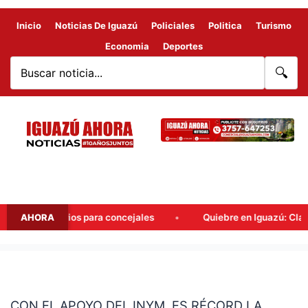
Inicio
Noticias De Iguazú
Policiales
Politica
Turismo
Economia
Deportes
🔍
s obligatorios para concejales
AHORA
Quiebre en Iguazú: Claudio 
CON
EL
CON EL APOYO DEL INYM, ES RÉCORD LA
APOYO