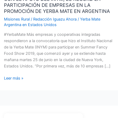
PARTICIPACIÓN DE EMPRESAS EN LA
DEL
PROMOCIÓN DE YERBA MATE EN ARGENTINA
INYM,
ES
Misiones Rural
/
Redacción Iguazu Ahora
/
Yerba Mate
Argentina en Estados Unidos
RÉCORD
LA
#YerbaMate Más empresas y cooperativas integradas
PARTICIPACIÓN
respondieron a la convocatoria que hizo el Instituto Nacional
DE
de la Yerba Mate (INYM) para participar en Summer Fancy
EMPRESAS
Food Show 2019, que comenzó ayer y se extiende hasta
EN
mañana martes 25 de junio en la ciudad de Nueva York,
LA
Estados Unidos. “Por primera vez, más de 10 empresas […]
PROMOCIÓN
DE
Leer más »
YERBA
MATE
EN
ARGENTINA