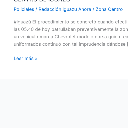
POR
Policiales
/
Redacción Iguazu Ahora
/
Zona Centro
REALIZAR
#Iguazú El procedimiento se concretó cuando efecti
MANIOBRAS
las 05.40 de hoy patrullaban preventivamente la zo
PELIGROSAS
un vehículo marca Chevrolet modelo corsa quien real
EN
uniformados continuó con tal imprudencia dándose 
PLENO
CENTRO
Leer más »
DE
IGUAZÚ