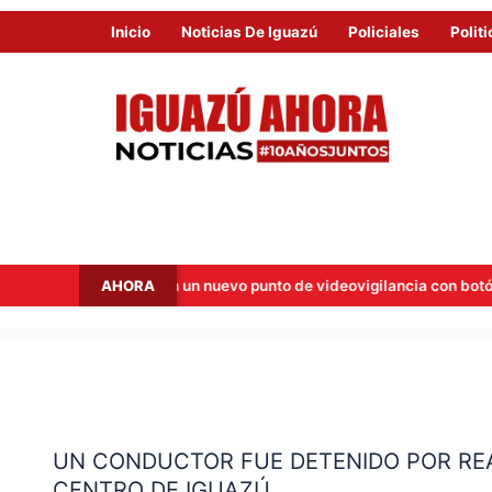
Inicio
Noticias De Iguazú
Policiales
Politi
AHORA
lan un nuevo punto de videovigilancia con botón de alerta
C
UN
CONDUCTOR
UN CONDUCTOR FUE DETENIDO POR RE
FUE
CENTRO DE IGUAZÚ
DETENIDO