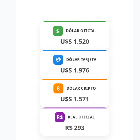
$
DÓLAR OFICIAL
U$S 1.520
💳
DÓLAR TARJETA
U$S 1.976
₿
DÓLAR CRIPTO
U$S 1.571
R$
REAL OFICIAL
R$ 293