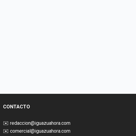
CONTACTO
✉️
redaccion@iguazuahora.com
✉️
comercial@iguazuahora.com