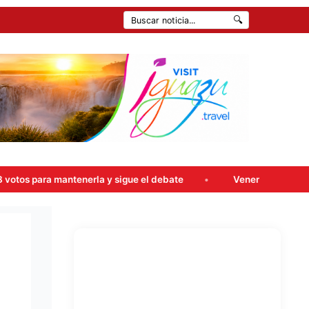
🔍
ue el debate
Veneno en las calles de Iguazú: atrapan a dos d