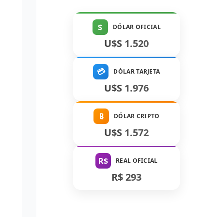
$
DÓLAR OFICIAL
U$S 1.520
💳
DÓLAR TARJETA
U$S 1.976
₿
DÓLAR CRIPTO
U$S 1.572
R$
REAL OFICIAL
R$ 293