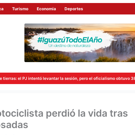
ca
Turismo
Economia
Deportes
ar la sesión, pero el oficialismo obtuvo 38 votos para mantenerla y sig
ociclista perdió la vida tras
osadas