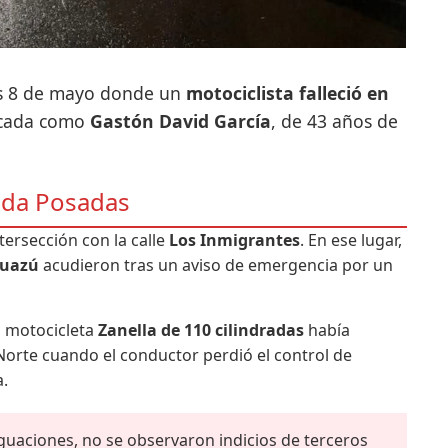
rnes 8 de mayo donde un
motociclista falleció en
ficada como
Gastón David García
, de 43 años de
nida Posadas
ntersección con la calle
Los Inmigrantes
. En ese lugar,
guazú
acudieron tras un aviso de emergencia por un
a motocicleta
Zanella de 110 cilindradas
había
Norte cuando el conductor perdió el control de
a.
guaciones, no se observaron indicios de terceros