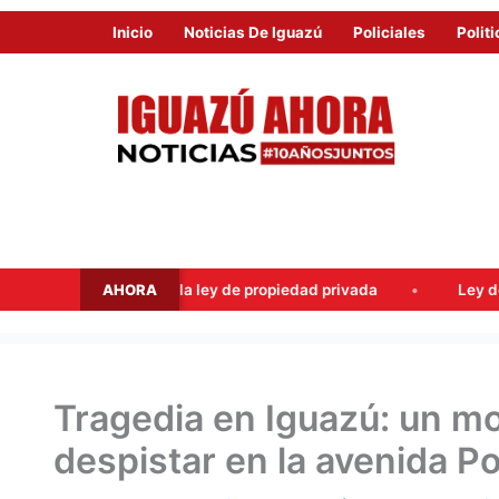
Inicio
Noticias De Iguazú
Policiales
Politi
AHORA
ey de propiedad privada
Ley de tierras: el PJ intentó levant
Tragedia en Iguazú: un mot
despistar en la avenida P