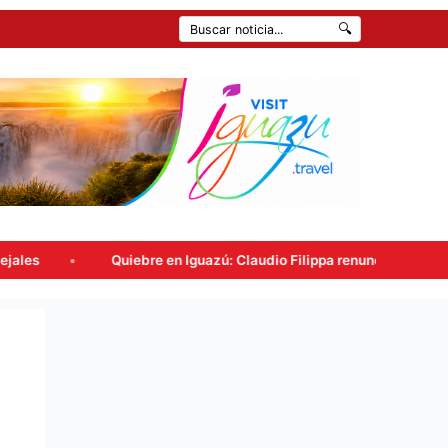
🔍
guazú: Claudio Filippa renunció a Encuentro Misionero y se suma a Pa