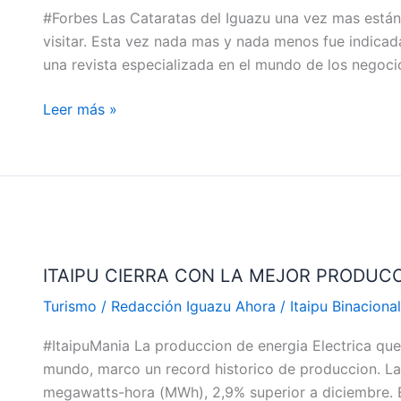
#Forbes Las Cataratas del Iguazu una vez mas están 
IGUAZU
visitar. Esta vez nada mas y nada menos fue indicada 
ENTRE
una revista especializada en el mundo de los negoci
LAS
MEJORES
Leer más »
ATRACCIONES
DEL
MUNDO
ITAIPU
CIERRA
ITAIPU CIERRA CON LA MEJOR PRODUC
CON
LA
Turismo
/
Redacción Iguazu Ahora
/
Itaipu Binacional
MEJOR
#ItaipuMania La produccion de energia Electrica que 
PRODUCCIÓN
mundo, marco un record historico de produccion. La
MENSUAL
megawatts-hora (MWh), 2,9% superior a diciembre. E
DE