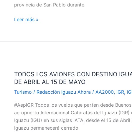
provincia de San Pablo durante
LA
HISTORIA
Leer más »
TODOS
LOS
TODOS LOS AVIONES CON DESTINO IGUA
AVIONES
DE ABRIL AL 15 DE MAYO
CON
DESTINO
Turismo
/
Redacción Iguazu Ahora
/
AA2000
,
IGR
,
I
IGUAZU
#AepIGR Todos los vuelos que parten desde Buenos A
ATERRIZARAN
aeropuerto Internacional Cataratas del Iguazu (IGR) 
EN
Iguazu (IGU) en sus siglas IATA, desde el 15 de Abri
FOZ
Iguazu permanecerá cerrado
DO