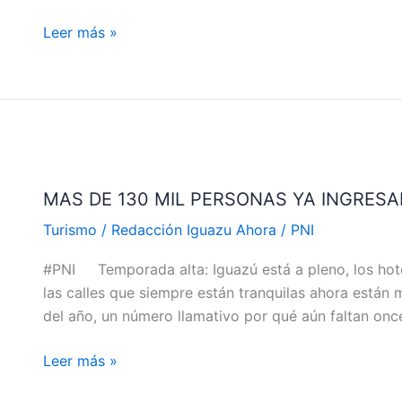
IGUAZU
Leer más »
DEL
15
DE
ABRIL
AL
15
MAS
DE
DE
MAS DE 130 MIL PERSONAS YA INGRES
MAYO
130
MIL
Turismo
/
Redacción Iguazu Ahora
/
PNI
PERSONAS
#PNI Temporada alta: Iguazú está a pleno, los hotel
YA
las calles que siempre están tranquilas ahora están
INGRESARON
del año, un número llamativo por qué aún faltan on
AL
PARQUE
Leer más »
NACIONAL
IGUAZU