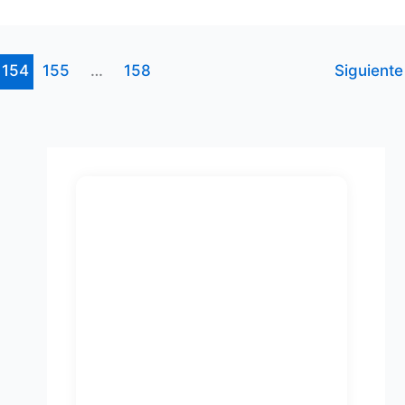
154
155
…
158
Siguient