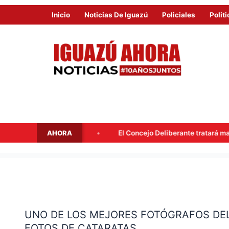
Inicio
Noticias De Iguazú
Policiales
Politi
AHORA
El Concejo Deliberante tratará mañana la adhesión a los control
UNO
DE
UNO DE LOS MEJORES FOTÓGRAFOS DEL
LOS
FOTOS DE CATARATAS
MEJORES