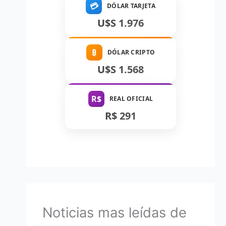
💳
DÓLAR TARJETA
U$S 1.976
₿
DÓLAR CRIPTO
U$S 1.568
R$
REAL OFICIAL
R$ 291
Noticias mas leídas de