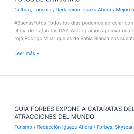
FOTÓGRAFOS
Cultura
,
Turismo
/
Redacción Iguazu Ahora
/
Mejores
DEL
#BuenasFotos Todos los dias podemos apreciar con v
PAÍS:
el dia de Cataratas DAY. Así logramos apreciar una d
RODRIGO
roja Rodrigo Villar que es de Bahia Blanca nos cuen
VILLAR
SUS
Leer más »
MEJORES
FOTOS
DE
CATARATAS
GUIA
FORBES
GUIA FORBES EXPONE A CATARATAS DE
EXPONE
ATRACCIONES DEL MUNDO
A
CATARATAS
Turismo
/
Redacción Iguazu Ahora
/
Forbes
,
Skyscan
DEL