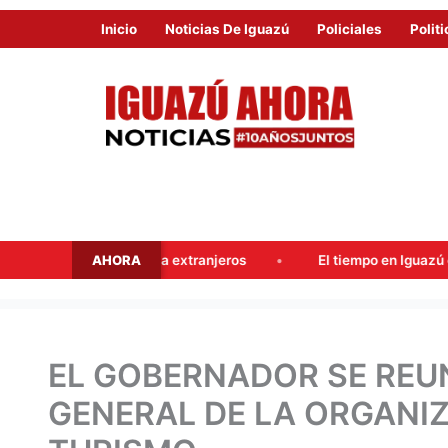
Inicio
Noticias De Iguazú
Policiales
Politi
AHORA
erras a extranjeros
El tiempo en Iguazú este fin de semana
EL GOBERNADOR SE REU
GENERAL DE LA ORGANI