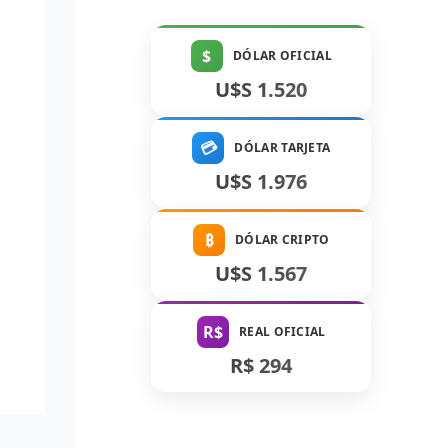
$
DÓLAR OFICIAL
U$S 1.520
💳
DÓLAR TARJETA
U$S 1.976
₿
DÓLAR CRIPTO
U$S 1.567
R$
REAL OFICIAL
R$ 294