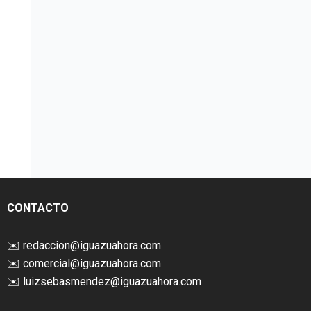
CONTACTO
✉️
redaccion@iguazuahora.com
✉️
comercial@iguazuahora.com
✉️
luizsebasmendez@iguazuahora.com