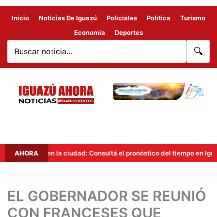
Inicio
Noticias De Iguazú
Policiales
Politica
Turismo
Economia
Deportes
🔍
lidad en la ciudad: Consultá el pronóstico del tiempo en Iguazú para 
AHORA
EL GOBERNADOR SE REUNIÓ
CON FRANCESES QUE