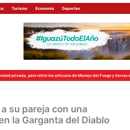
ca
Turismo
Economia
Deportes
ro retiró los artículos de Manejo del Fuego y tierras a extranjeros
a su pareja con una
n la Garganta del Diablo