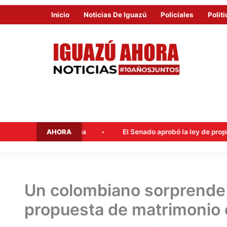
Inicio
Noticias De Iguazú
Policiales
Politi
AHORA
 en la tapa
El Senado aprobó la ley de propiedad privada, pe
Un colombiano sorprende 
propuesta de matrimonio e