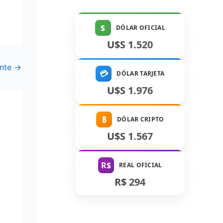
$
DÓLAR OFICIAL
U$S 1.520
ente
→
💳
DÓLAR TARJETA
U$S 1.976
₿
DÓLAR CRIPTO
U$S 1.567
R$
REAL OFICIAL
R$ 294