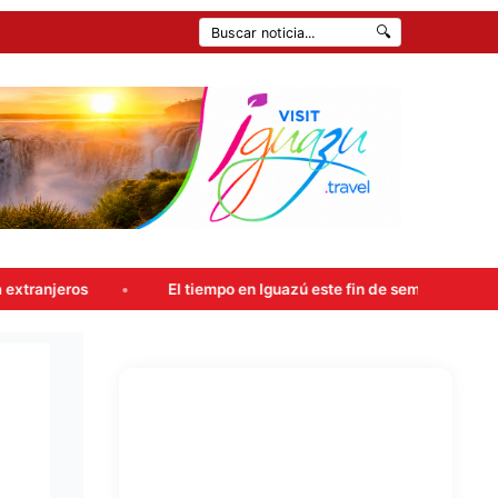
🔍
El tiempo en Iguazú este fin de semana: probables lluvias y 