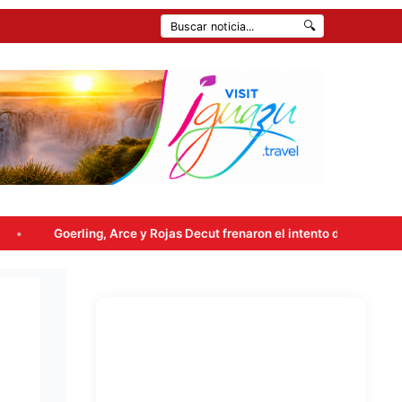
🔍
ng, Arce y Rojas Decut frenaron el intento de enviar a comisión la ley