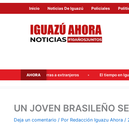
Inicio
Noticias De Iguazú
Policiales
Politi
AHORA
ego y tierras a extranjeros
El tiempo en Iguazú este fin de
UN JOVEN BRASILEÑO S
Deja un comentario
/ Por
Redacción Iguazu Ahora
/