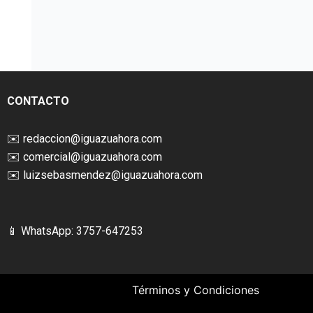
CONTACTO
✉️
redaccion@iguazuahora.com
✉️
comercial@iguazuahora.com
✉️
luizsebasmendez@iguazuahora.com
📱 WhatsApp: 3757-647253
Términos y Condiciones