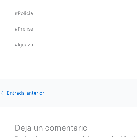
#Policia
#Prensa
#Iguazu
←
Entrada anterior
Deja un comentario