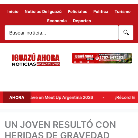
Inicio
Noticias De Iguazú
Policiales
Politica
Turismo
Economia
Deportes
🔍
estino clave en Meet Up Argentina 2026
AHORA
¡Récord histórico! 
UN JOVEN RESULTÓ CON
HERIDAS DE GRAVEDAD