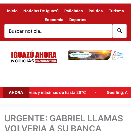
Inicio
Noticias De Iguazú
Policiales
Politica
Turismo
Economia
Deportes
🔍
les lluvias y máximas de hasta 26°C
AHORA
Goerling, Arce y Rojas 
URGENTE: GABRIEL LLAMAS
VOLVERIA A SU BANCA