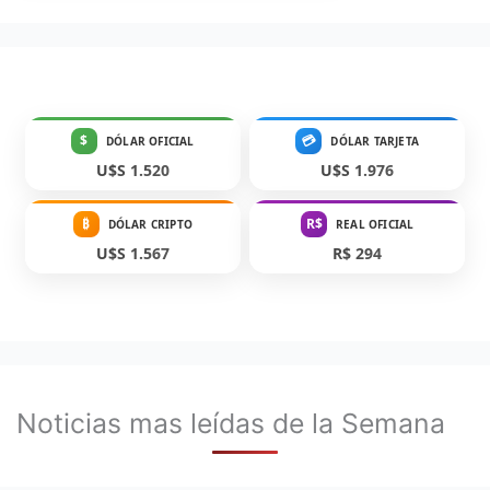
$
💳
DÓLAR OFICIAL
DÓLAR TARJETA
U$S 1.520
U$S 1.976
₿
R$
DÓLAR CRIPTO
REAL OFICIAL
U$S 1.567
R$ 294
Noticias mas leídas de la Semana