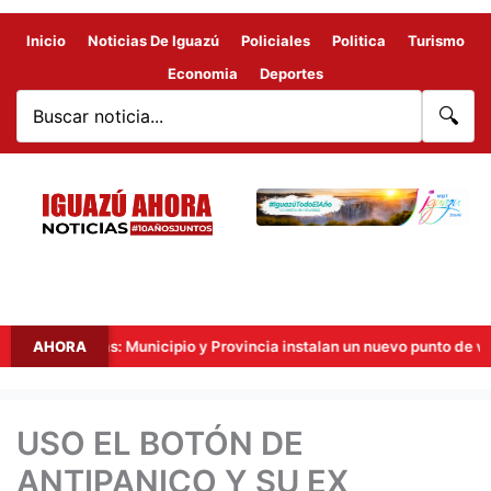
Inicio
Noticias De Iguazú
Policiales
Politica
Turismo
Economia
Deportes
🔍
Fronteras: Municipio y Provincia instalan un nuevo punto de videovigi
AHORA
USO EL BOTÓN DE
ANTIPANICO Y SU EX