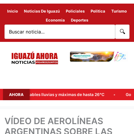
Inicio
Noticias De Iguazú
Policiales
Politica
Turismo
Economia
Deportes
🔍
ana: probables lluvias y máximas de hasta 26°C
AHORA
Goerling, A
VÍDEO DE AEROLÍNEAS
ARGENTINAS SOBRE LAS