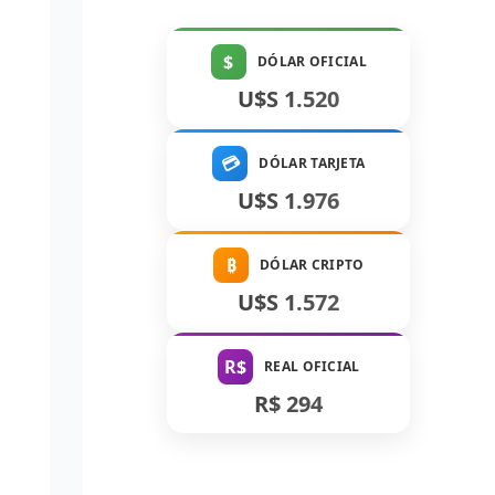
$
DÓLAR OFICIAL
U$S 1.520
💳
DÓLAR TARJETA
U$S 1.976
₿
DÓLAR CRIPTO
U$S 1.572
R$
REAL OFICIAL
R$ 294