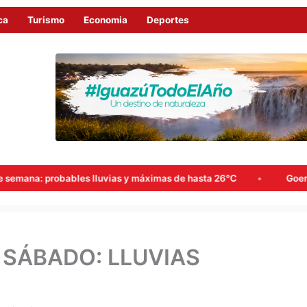
ca
Turismo
Economia
Deportes
 máximas de hasta 26°C
Goerling, Arce y Rojas Decut frenaro
 SÁBADO: LLUVIAS