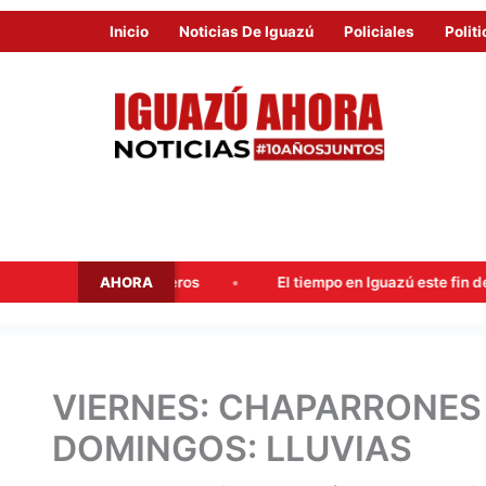
Inicio
Noticias De Iguazú
Policiales
Politi
AHORA
El tiempo en Iguazú este fin de semana: probables lluvias y
VIERNES: CHAPARRONES
DOMINGOS: LLUVIAS