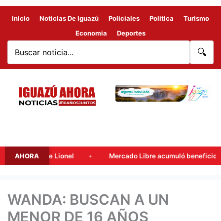
Inicio
Noticias De Iguazú
Policiales
Politica
Turismo
Economia
Deportes
🔍
, padre de Lionel
AHORA
Mercado Libre acumuló beneficios fiscales
WANDA: BUSCAN A UN
MENOR DE 16 AÑOS