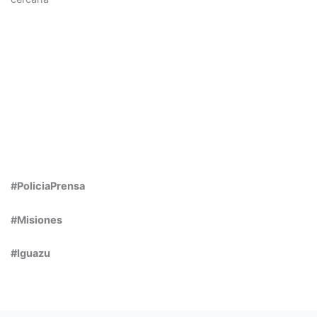
#PoliciaPrensa
#Misiones
#Iguazu