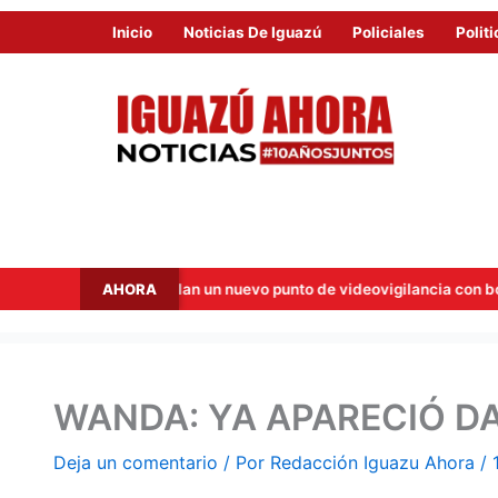
Inicio
Noticias De Iguazú
Policiales
Politi
AHORA
incia instalan un nuevo punto de videovigilancia con botón de alerta
WANDA: YA APARECIÓ D
Deja un comentario
/ Por
Redacción Iguazu Ahora
/