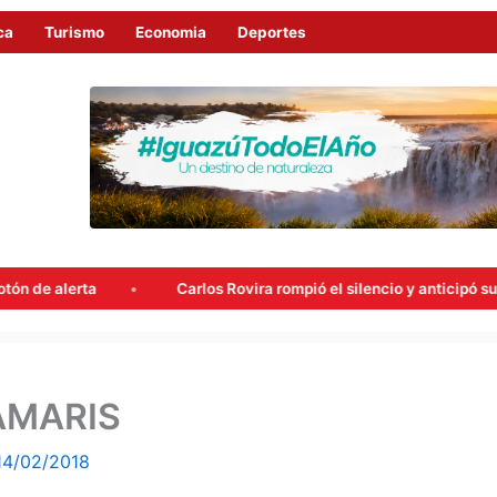
ca
Turismo
Economia
Deportes
Carlos Rovira rompió el silencio y anticipó su voto para el 
AMARIS
14/02/2018