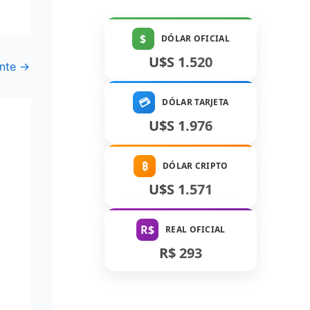
$
DÓLAR OFICIAL
U$S 1.520
ente
→
💳
DÓLAR TARJETA
U$S 1.976
₿
DÓLAR CRIPTO
U$S 1.571
R$
REAL OFICIAL
R$ 293