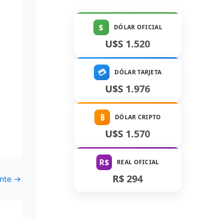
$
DÓLAR OFICIAL
U$S 1.520
💳
DÓLAR TARJETA
U$S 1.976
₿
DÓLAR CRIPTO
U$S 1.570
R$
REAL OFICIAL
R$ 294
ente
→