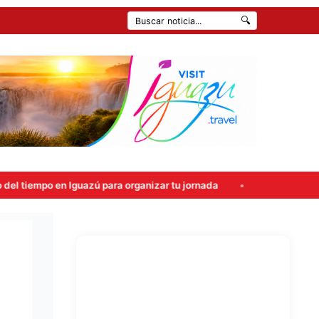
🔍
guazú para organizar tu jornada
Atropellaron un control en 