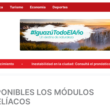
ca
Turismo
Economia
Deportes
Inestabilidad en la ciudad: Consultá el pronóstico del tiempo en I
PONIBLES LOS MÓDULOS
ELÍACOS