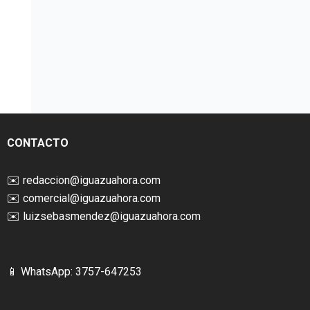
CONTACTO
✉️
redaccion@iguazuahora.com
✉️
comercial@iguazuahora.com
✉️
luizsebasmendez@iguazuahora.com
📱 WhatsApp: 3757-647253