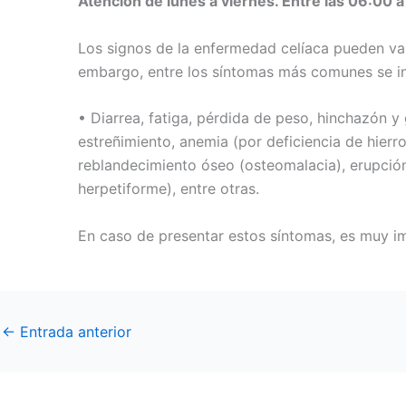
Atención de lunes a viernes. Entre las 06:00 a
Los signos de la enfermedad celíaca pueden vari
embargo, entre los síntomas más comunes se inc
• Diarrea, fatiga, pérdida de peso, hinchazón y
estreñimiento, anemia (por deficiencia de hierr
reblandecimiento óseo (osteomalacia), erupció
herpetiforme), entre otras.
En caso de presentar estos síntomas, es muy im
←
Entrada anterior