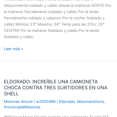
DE
(Mayormente nublado y calido desde la mañana) NORTE Por
SEMANA
la mañana: Parcialmente nublado y calido Por la tarde:
Parcialmente nublado y caluroso Por la noche: Nublado y
calido Minima: 23° Maxima: 34° Temp para las 21hs: 29°
CENTRO Por la mañana: Nublado y calido Por la tarde:
Nublado y calido
Leer más »
ELDORADO:
INCREÍBLE
ELDORADO: INCREÍBLE UNA CAMIONETA
UNA
CHOCA CONTRA TRES SURTIDORES EN UNA
CAMIONETA
SHELL
CHOCA
CONTRA
Misiones Ahora!
/
w2000486
/
Eldorado
,
MisionesAhora
,
ProvinciadeMisiones
TRES
SURTIDORES