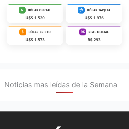
$
💳
DÓLAR OFICIAL
DÓLAR TARJETA
U$S 1.520
U$S 1.976
₿
R$
DÓLAR CRIPTO
REAL OFICIAL
U$S 1.573
R$ 293
Noticias mas leídas de la Semana