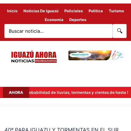
Inicio
Noticias De Iguazú
Policiales
Politica
Turismo
Economia
Deportes
🔍
: hay probabilidad de lluvias, tormentas y vientos de hasta 53 km/h
AHORA
40º
PARA
40º PARA IGUAZU Y TORMENTAS EN EL SUR
IGUAZU