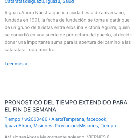
Cataratasdelguazu
,
Iguazu
,
Salud
#IguazuAhora Nuestra querida ciudad esta de aniversario,
fundada en 1901, la fecha de fundación se toma a partir que
de un grupo de turistas entre ellos iba Victoria Aguirre, quien
se convirtió en una suerte de protectora del pueblo, al decidir
donar una importante suma para la apertura del camino a las
cataratas. Todo nuestro
Leer más »
PRONOSTICO
DEL
PRONOSTICO DEL TIEMPO EXTENDIDO PARA
TIEMPO
EL FIN DE SEMANA
EXTENDIDO
PARA
Tiempo
/
w2000486
/
AlertaTemprana
,
facebook
,
EL
IguazuAhora
,
Misiones
,
ProvinciadeMisiones
,
Tiempo
FIN
#MisionesAhora Mayormente soleado. VIERNES 8