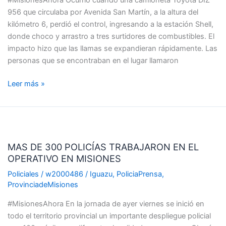
#MisionesAhora Ocurrió cuando una camioneta Toyota DIZ
EN
956 que circulaba por Avenida San Martín, a la altura del
UNA
kilómetro 6, perdió el control, ingresando a la estación Shell,
SHELL
donde choco y arrastro a tres surtidores de combustibles. El
impacto hizo que las llamas se expandieran rápidamente. Las
personas que se encontraban en el lugar llamaron
Leer más »
MAS
DE
MAS DE 300 POLICÍAS TRABAJARON EN EL
300
OPERATIVO EN MISIONES
POLICÍAS
TRABAJARON
Policiales
/
w2000486
/
Iguazu
,
PoliciaPrensa
,
EN
ProvinciadeMisiones
EL
#MisionesAhora En la jornada de ayer viernes se inició en
OPERATIVO
todo el territorio provincial un importante despliegue policial
EN