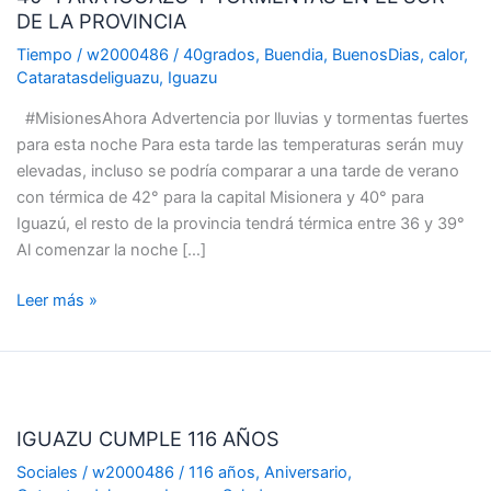
DE LA PROVINCIA
Y
TORMENTAS
Tiempo
/
w2000486
/
40grados
,
Buendia
,
BuenosDias
,
calor
,
EN
Cataratasdeliguazu
,
Iguazu
EL
#MisionesAhora Advertencia por lluvias y tormentas fuertes
SUR
para esta noche Para esta tarde las temperaturas serán muy
DE
elevadas, incluso se podría comparar a una tarde de verano
LA
con térmica de 42° para la capital Misionera y 40° para
PROVINCIA
Iguazú, el resto de la provincia tendrá térmica entre 36 y 39°
Al comenzar la noche […]
Leer más »
IGUAZU
CUMPLE
IGUAZU CUMPLE 116 AÑOS
116
AÑOS
Sociales
/
w2000486
/
116 años
,
Aniversario
,