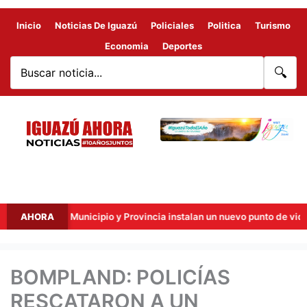
Inicio
Noticias De Iguazú
Policiales
Politica
Turismo
Economia
Deportes
🔍
ras: Municipio y Provincia instalan un nuevo punto de videovigilancia
AHORA
BOMPLAND: POLICÍAS
RESCATARON A UN