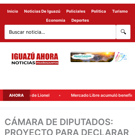
Inicio
Noticias De Iguazú
Policiales
Politica
Turismo
Economia
Deportes
🔍
i, padre de Lionel
AHORA
Mercado Libre acumuló beneficios fiscal
CÁMARA DE DIPUTADOS:
PROYECTO PARA DECLARAR