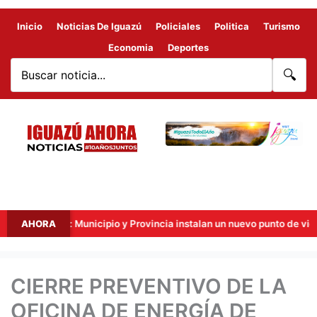
Inicio
Noticias De Iguazú
Policiales
Politica
Turismo
Economia
Deportes
🔍
ronteras: Municipio y Provincia instalan un nuevo punto de videovigil
AHORA
CIERRE PREVENTIVO DE LA
OFICINA DE ENERGÍA DE