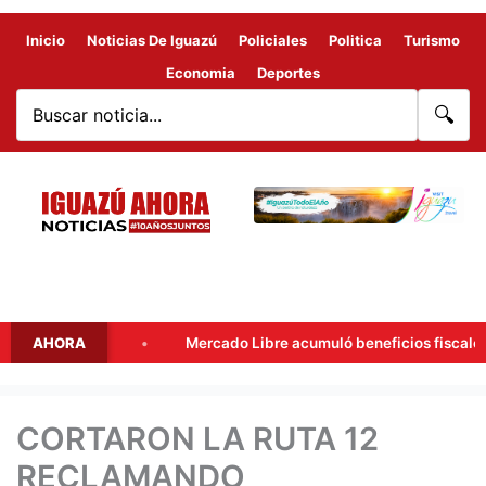
Inicio
Noticias De Iguazú
Policiales
Politica
Turismo
Economia
Deportes
🔍
onel
AHORA
Mercado Libre acumuló beneficios fiscales por más de 
CORTARON LA RUTA 12
RECLAMANDO