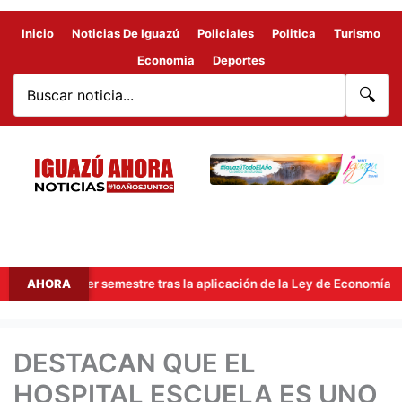
Inicio
Noticias De Iguazú
Policiales
Politica
Turismo
Economia
Deportes
🔍
l primer semestre tras la aplicación de la Ley de Economía del Cono
AHORA
DESTACAN QUE EL
HOSPITAL ESCUELA ES UNO