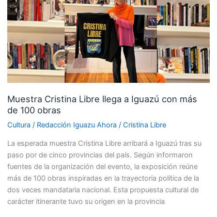
Libre
llega
a
Iguazú
con
más
de
100
Muestra Cristina Libre llega a Iguazú con más
obras
de 100 obras
Cultura
/
Redacción Iguazu Ahora
/
Cristina Libre
La esperada muestra Cristina Libre arribará a Iguazú tras su
paso por de cinco provincias del país. Según informaron
fuentes de la organización del evento, la exposición reúne
más de 100 obras inspiradas en la trayectoria política de la
dos veces mandataria nacional. Esta propuesta cultural de
carácter itinerante tuvo su origen en la provincia