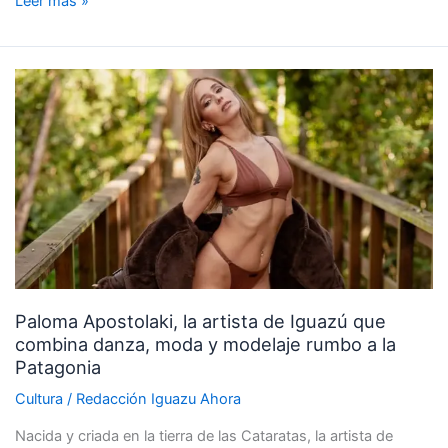
Leer más »
Paloma
Apostolaki,
la
artista
de
Iguazú
que
combina
danza,
moda
Paloma Apostolaki, la artista de Iguazú que
y
combina danza, moda y modelaje rumbo a la
modelaje
Patagonia
rumbo
a
Cultura
/
Redacción Iguazu Ahora
la
Nacida y criada en la tierra de las Cataratas, la artista de
Patagonia