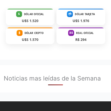
$
💳
DÓLAR OFICIAL
DÓLAR TARJETA
U$S 1.520
U$S 1.976
₿
R$
DÓLAR CRIPTO
REAL OFICIAL
U$S 1.570
R$ 294
Noticias mas leídas de la Semana