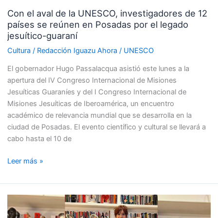
países
Con el aval de la UNESCO, investigadores de 12
se
países se reúnen en Posadas por el legado
reúnen
jesuítico-guaraní
en
Posadas
Cultura
/
Redacción Iguazu Ahora
/
UNESCO
por
El gobernador Hugo Passalacqua asistió este lunes a la
el
apertura del IV Congreso Internacional de Misiones
legado
Jesuíticas Guaraníes y del I Congreso Internacional de
jesuítico-
Misiones Jesuíticas de Iberoamérica, un encuentro
guaraní
académico de relevancia mundial que se desarrolla en la
ciudad de Posadas. El evento científico y cultural se llevará a
cabo hasta el 10 de
Leer más »
Muestra
Cristina