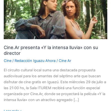
la
intensa
lluvia»
con
su
director
Cine.Ar presenta «Y la intensa lluvia» con su
director
Cine
/
Redacción Iguazu Ahora
/
Cine Ar
El circuito cultural local suma una destacada propuesta
audiovisual para los amantes del séptimo arte que buscan
disfrutar de cine gratis en Iguazú. Este miércoles 29 de julio a
las 21:00 hs, la Sala ITUREM recibirá una función especial
organizada por Cine.Ar, donde se proyectará la película «Y la
intensa lluvia» con un atractivo agregado […]