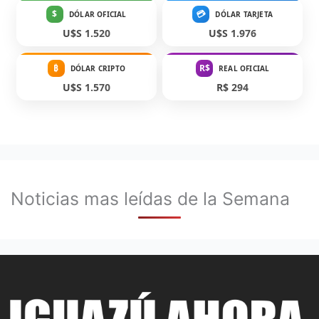
$
💳
DÓLAR OFICIAL
DÓLAR TARJETA
U$S 1.520
U$S 1.976
₿
R$
DÓLAR CRIPTO
REAL OFICIAL
U$S 1.570
R$ 294
Noticias mas leídas de la Semana