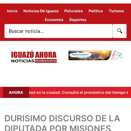
Inicio
Noticias De Iguazú
Policiales
Politica
Turismo
Economia
Deportes
🔍
stabilidad en la ciudad: Consultá el pronóstico del tiempo en Iguazú 
AHORA
DURISIMO DISCURSO DE LA
DIPUTADA POR MISIONES