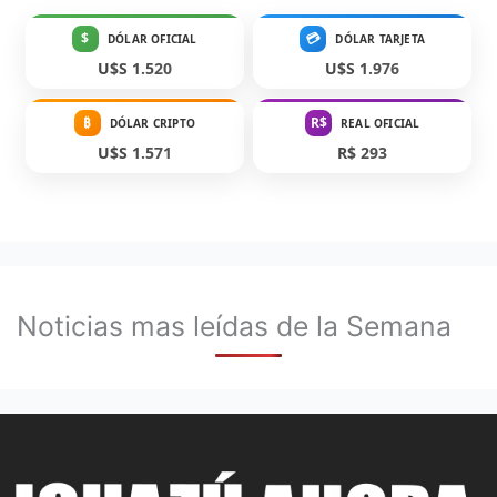
$
💳
DÓLAR OFICIAL
DÓLAR TARJETA
U$S 1.520
U$S 1.976
₿
R$
DÓLAR CRIPTO
REAL OFICIAL
U$S 1.571
R$ 293
Noticias mas leídas de la Semana