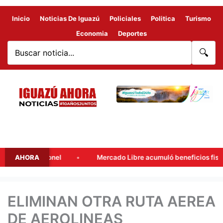
Inicio
Noticias De Iguazú
Policiales
Politica
Turismo
Economia
Deportes
🔍
e de Lionel
AHORA
Mercado Libre acumuló beneficios fiscales por 
ELIMINAN OTRA RUTA AEREA
DE AEROLINEAS