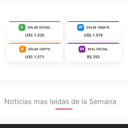
$
💳
DÓLAR OFICIAL
DÓLAR TARJETA
U$S 1.520
U$S 1.976
₿
R$
DÓLAR CRIPTO
REAL OFICIAL
U$S 1.571
R$ 293
Noticias mas leídas de la Semana