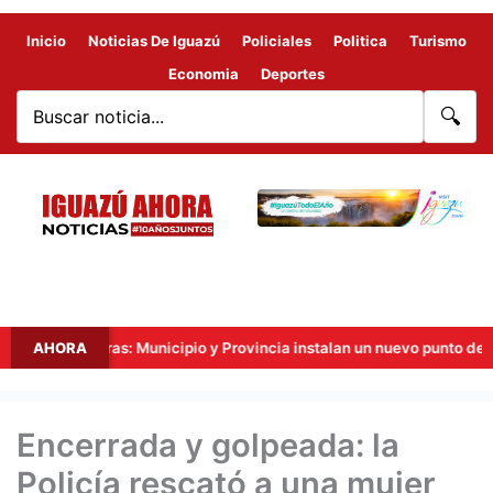
Inicio
Noticias De Iguazú
Policiales
Politica
Turismo
Economia
Deportes
🔍
s Fronteras: Municipio y Provincia instalan un nuevo punto de videovig
AHORA
Encerrada y golpeada: la
Policía rescató a una mujer