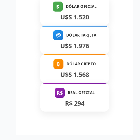
$
DÓLAR OFICIAL
U$S 1.520
💳
DÓLAR TARJETA
U$S 1.976
₿
DÓLAR CRIPTO
U$S 1.568
R$
REAL OFICIAL
R$ 294