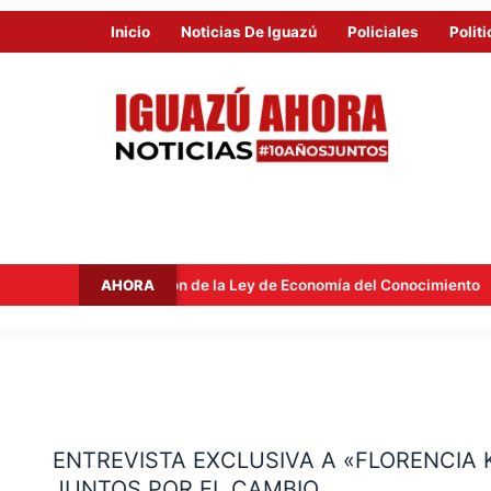
Inicio
Noticias De Iguazú
Policiales
Politi
AHORA
 la Ley de Economía del Conocimiento
Inestabilidad en la c
ENTREVISTA
EXCLUSIVA
ENTREVISTA EXCLUSIVA A «FLORENCIA 
A
JUNTOS POR EL CAMBIO
«FLORENCIA