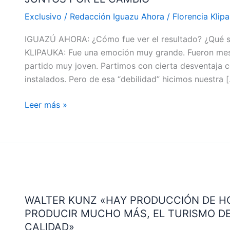
KLIPAUKA»
Exclusivo
/
Redacción Iguazu Ahora
/
Florencia Klip
FLAMANTE
IGUAZÚ AHORA: ¿Cómo fue ver el resultado? ¿Qué 
DIPUTADA
KLIPAUKA: Fue una emoción muy grande. Fueron mese
ELECTA
partido muy joven. Partimos con cierta desventaja 
DE
instalados. Pero de esa “debilidad” hicimos nuestra 
JUNTOS
POR
Leer más »
EL
CAMBIO
WALTER
KUNZ
WALTER KUNZ «HAY PRODUCCIÓN DE HO
«HAY
PRODUCIR MUCHO MÁS, EL TURISMO D
PRODUCCIÓN
CALIDAD»
DE