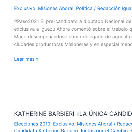
HORTALIZAS
Exclusivo
,
Misiones Ahora!
,
Politica
/
Redacción Igua
EN
#Paso2021 El pre-candidato a diputado Nacional de 
IGUAZÚ
exclusiva a Iguazú Ahora comentó sobre el trabajo q
PERO
Macri desempeñándose como delegado de agricultura f
SE
ciudades productoras Misioneras y en especial men
PRODRÍA
PRODUCIR
Leer más »
MUCHO
MÁS,
EL
TURISMO
DEMANDA
ALIMENTOS
KATHERINE
SANOS
BARBIERI
KATHERINE BARBIERI «LA ÚNICA CANDI
Y
«LA
DE
ÚNICA
Elecciones 2019
,
Exclusivo
,
Misiones Ahora!
/
Redac
BUENA
CANDIDATA
Candidata Katherine Barbieri Juntos por el Cambio
,