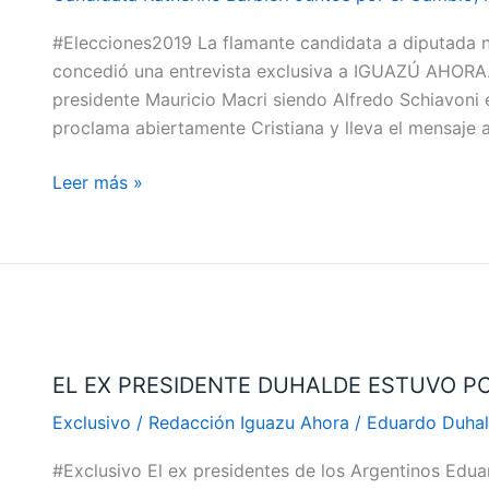
CALIDAD»
QUE
#Elecciones2019 La flamante candidata a diputada 
TIENE
concedió una entrevista exclusiva a IGUAZÚ AHORA. 
UNA
presidente Mauricio Macri siendo Alfredo Schiavoni e
PALABRA
proclama abiertamente Cristiana y lleva el mensaje 
PARA
DAR»
Leer más »
EL
EX
EL EX PRESIDENTE DUHALDE ESTUVO 
PRESIDENTE
DUHALDE
Exclusivo
/
Redacción Iguazu Ahora
/
Eduardo Duhal
ESTUVO
#Exclusivo El ex presidentes de los Argentinos Edu
POR