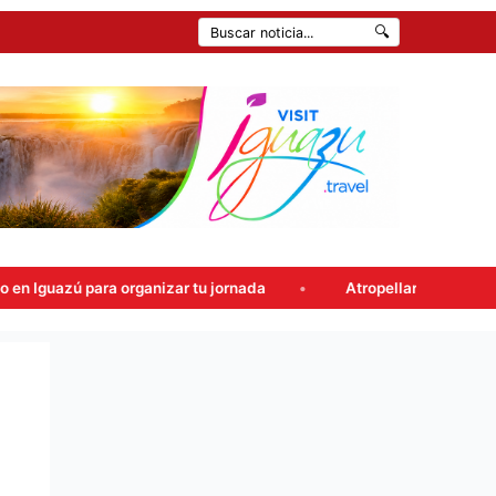
🔍
ornada
Atropellaron un control en la Ruta 12 y cayeron con