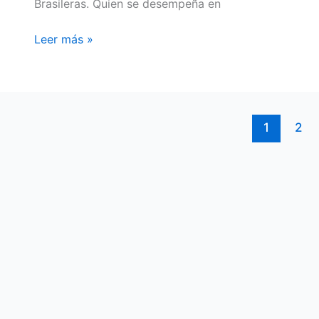
Brasileras. Quien se desempeña en
IGUAZU»
Leer más »
1
2