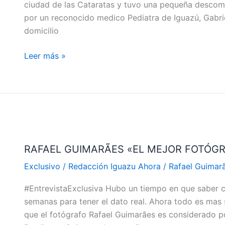
ciudad de las Cataratas y tuvo una pequeña descomp
IGUAZÚ
por un reconocido medico Pediatra de Iguazú, Gabrie
Y
domicilio
TUVO
UNA
Leer más »
DESCOMPOSTURA
RAFAEL
GUIMARÃES
RAFAEL GUIMARÃES «EL MEJOR FOTÓGR
«EL
MEJOR
Exclusivo
/
Redacción Iguazu Ahora
/
Rafael Guimar
FOTÓGRAFO
#EntrevistaExclusiva Hubo un tiempo en que saber c
DE
semanas para tener el dato real. Ahora todo es mas s
FOZ
que el fotógrafo Rafael Guimarães es considerado 
DO