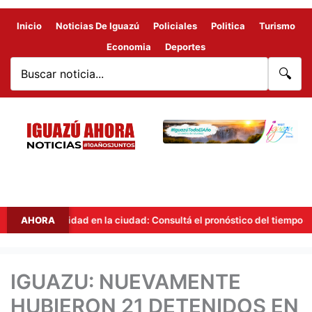
Inicio
Noticias De Iguazú
Policiales
Politica
Turismo
Economia
Deportes
🔍
stabilidad en la ciudad: Consultá el pronóstico del tiempo en Iguazú 
AHORA
IGUAZU: NUEVAMENTE
HUBIERON 21 DETENIDOS EN