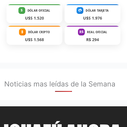
$
💳
DÓLAR OFICIAL
DÓLAR TARJETA
U$S 1.520
U$S 1.976
₿
R$
DÓLAR CRIPTO
REAL OFICIAL
U$S 1.568
R$ 294
Noticias mas leídas de la Semana