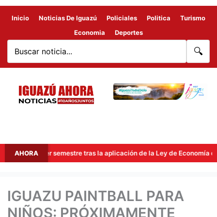
Inicio
Noticias De Iguazú
Policiales
Politica
Turismo
Economia
Deportes
🔍
l primer semestre tras la aplicación de la Ley de Economía del Cono
AHORA
IGUAZU PAINTBALL PARA
NIÑOS: PRÓXIMAMENTE