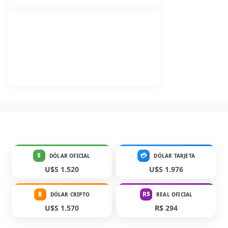
$
💳
DÓLAR OFICIAL
DÓLAR TARJETA
U$S 1.520
U$S 1.976
₿
R$
DÓLAR CRIPTO
REAL OFICIAL
U$S 1.570
R$ 294