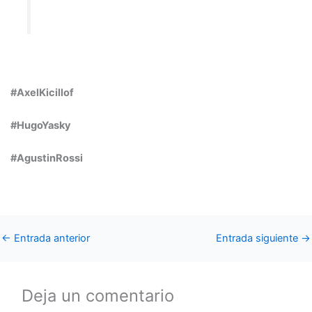
#AxelKicillof
#HugoYasky
#AgustinRossi
←
Entrada anterior
Entrada siguiente
→
Deja un comentario