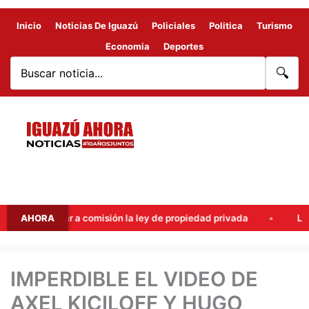
Inicio
Noticias De Iguazú
Policiales
Politica
Turismo
Economia
Deportes
🔍
nviar a comisión la ley de propiedad privada
AHORA
Ley de tierras:
IMPERDIBLE EL VIDEO DE
AXEL KICILOFF Y HUGO