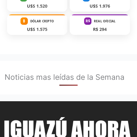
U$S 1.520
U$S 1.976
₿
R$
DÓLAR CRIPTO
REAL OFICIAL
U$S 1.575
R$ 294
Noticias mas leídas de la Semana