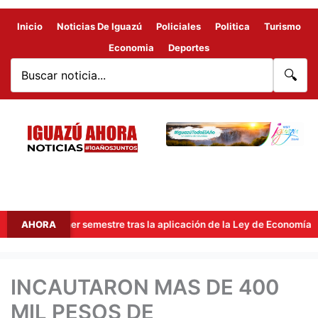
Inicio
Noticias De Iguazú
Policiales
Politica
Turismo
Economia
Deportes
🔍
 el primer semestre tras la aplicación de la Ley de Economía del Con
AHORA
INCAUTARON MAS DE 400
MIL PESOS DE