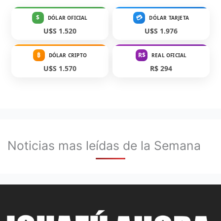
$
💳
DÓLAR OFICIAL
DÓLAR TARJETA
U$S 1.520
U$S 1.976
₿
R$
DÓLAR CRIPTO
REAL OFICIAL
U$S 1.570
R$ 294
Noticias mas leídas de la Semana