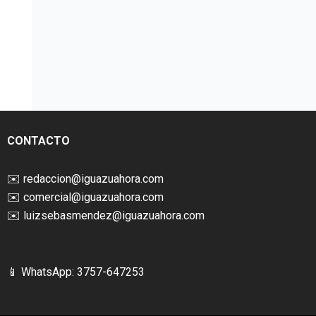
CONTACTO
✉️
redaccion@iguazuahora.com
✉️
comercial@iguazuahora.com
✉️
luizsebasmendez@iguazuahora.com
📱 WhatsApp: 3757-647253