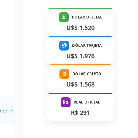
$
DÓLAR OFICIAL
U$S 1.520
💳
DÓLAR TARJETA
U$S 1.976
₿
DÓLAR CRIPTO
U$S 1.568
R$
REAL OFICIAL
ente
→
R$ 291