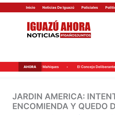
Inicio
Noticias De Iguazú
Policiales
Politi
AHORA
alacqua y Mahiques
El Concejo Deliberante tratará mañana la
JARDIN AMERICA: INTE
ENCOMIENDA Y QUEDO 