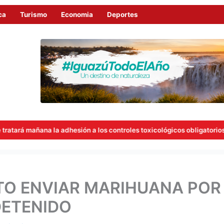
ca
Turismo
Economia
Deportes
 adhesión a los controles toxicológicos obligatorios para concejales
NTO ENVIAR MARIHUANA POR
DETENIDO