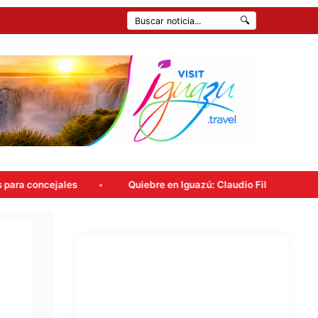
🔍
Quiebre en Iguazú: Claudio Filippa renunció a Encuentro M