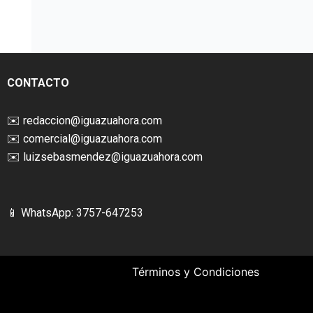
CONTACTO
✉️
redaccion@iguazuahora.com
✉️
comercial@iguazuahora.com
✉️
luizsebasmendez@iguazuahora.com
📱 WhatsApp: 3757-647253
Términos y Condiciones