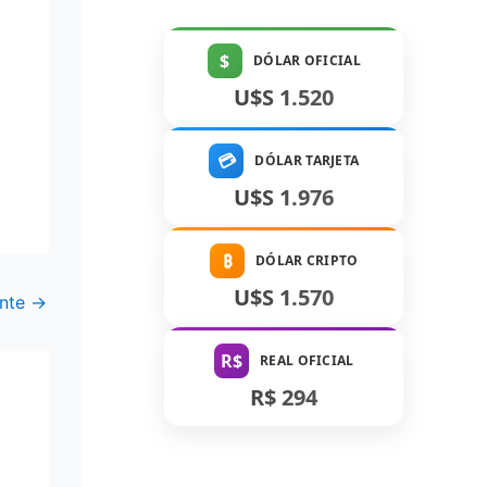
$
DÓLAR OFICIAL
U$S 1.520
💳
DÓLAR TARJETA
U$S 1.976
₿
DÓLAR CRIPTO
U$S 1.570
ente
→
R$
REAL OFICIAL
R$ 294