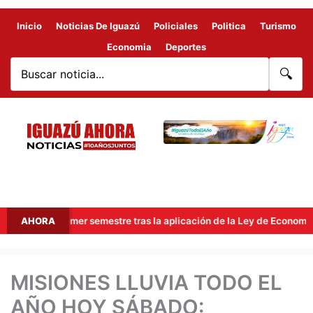
Inicio
Noticias De Iguazú
Policiales
Politica
Turismo
Economia
Deportes
🔍
 el primer semestre tras la aplicación de la Ley de Economía del Co
AHORA
MISIONES LLUVIA TODO EL
AÑO HOY SÁBADO: