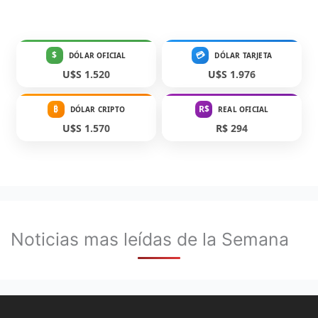
$
💳
DÓLAR OFICIAL
DÓLAR TARJETA
U$S 1.520
U$S 1.976
₿
R$
DÓLAR CRIPTO
REAL OFICIAL
U$S 1.570
R$ 294
Noticias mas leídas de la Semana