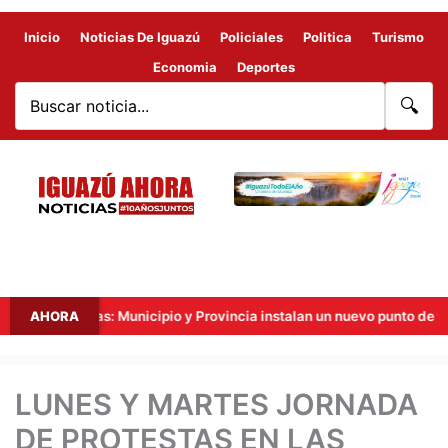
Inicio
Noticias De Iguazú
Policiales
Politica
Turismo
Economia
Deportes
🔍
Fronteras: Municipio y Provincia instalan un nuevo punto de videovigi
AHORA
LUNES Y MARTES JORNADA
DE PROTESTAS EN LAS