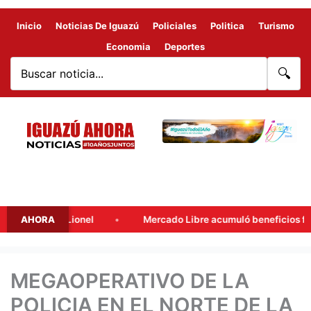
Inicio
Noticias De Iguazú
Policiales
Politica
Turismo
Economia
Deportes
🔍
dre de Lionel
AHORA
Mercado Libre acumuló beneficios fiscales po
MEGAOPERATIVO DE LA
POLICIA EN EL NORTE DE LA