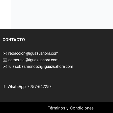
CONTACTO
✉️
redaccion@iguazuahora.com
✉️
comercial@iguazuahora.com
✉️
luizsebasmendez@iguazuahora.com
📱 WhatsApp: 3757-647253
Términos y Condiciones