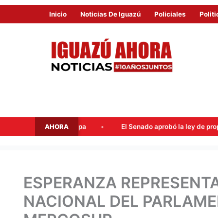
Inicio
Noticias De Iguazú
Policiales
Politi
AHORA
n la tapa
El Senado aprobó la ley de propiedad privada, pero
ESPERANZA REPRESENTA
NACIONAL DEL PARLAME