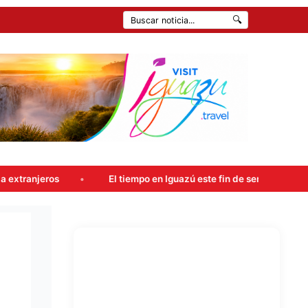
🔍
El tiempo en Iguazú este fin de semana: probables lluvias y m