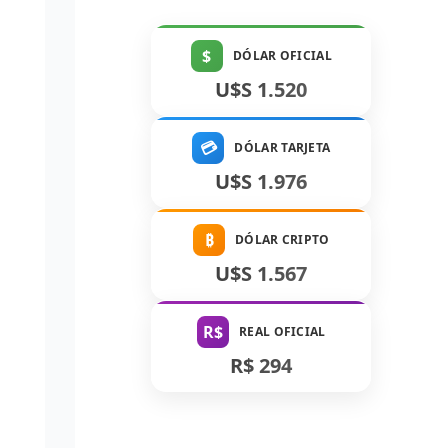
$
DÓLAR OFICIAL
U$S 1.520
💳
DÓLAR TARJETA
U$S 1.976
₿
DÓLAR CRIPTO
U$S 1.567
R$
REAL OFICIAL
R$ 294