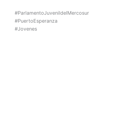
#ParlamentoJuvenildelMercosur
#PuertoEsperanza
#Jovenes