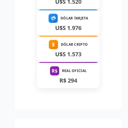
U$S 1.520
💳
DÓLAR TARJETA
U$S 1.976
₿
DÓLAR CRIPTO
U$S 1.573
R$
REAL OFICIAL
R$ 294