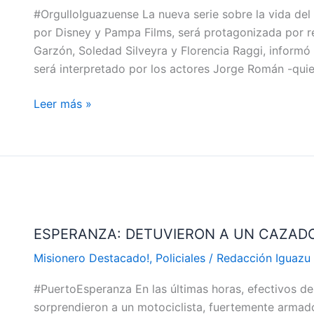
#OrgulloIguazuense La nueva serie sobre la vida de
DE
por Disney y Pampa Films, será protagonizada por r
LA
Garzón, Soledad Silveyra y Florencia Raggi, informó
SERIE
será interpretado por los actores Jorge Román -qui
DE
MONZON
Leer más »
ESPERANZA:
DETUVIERON
ESPERANZA: DETUVIERON A UN CAZAD
A
UN
Misionero Destacado!
,
Policiales
/
Redacción Iguazu
CAZADOR
#PuertoEsperanza En las últimas horas, efectivos de
ARMADO
sorprendieron a un motociclista, fuertemente armado,
EN