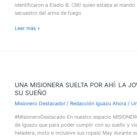
identificaron a Eladio B. (38) quien estaba al man
UNA
secuestro del arma de fuego
RESERVA
Leer más »
UNA
MISIONERA
UNA MISIONERA SUELTA POR AHÍ: LA J
SUELTA
SU SUEÑO
POR
AHÍ:
Misionero Destacado!
/
Redacción Iguazu Ahora
/
Un
LA
#MisioneroDestacado En nuestro espacio MISIONER
JOVEN
de Iguazu que para poder cumplir con su sueño y via
QUE
heladera, moto e inclusive sus ropas) May durante s
VENDIÓ