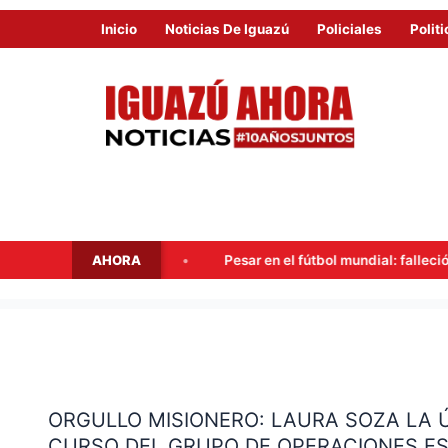
Inicio
Noticias De Iguazú
Policiales
Politi
AHORA
Pesar en el fútbol mundial: falleció Jorge Messi, padre de Lionel
ORGULLO
MISIONERO:
ORGULLO MISIONERO: LAURA SOZA LA Ú
LAURA
CURSO DEL GRUPO DE OPERACIONES ES
SOZA