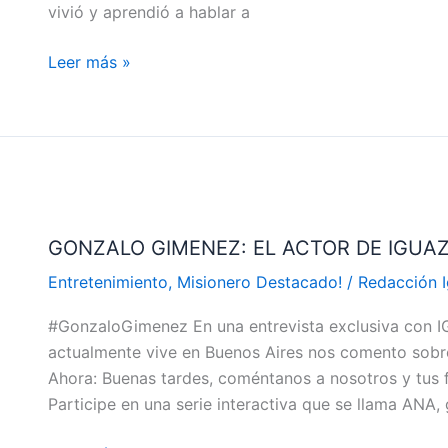
vivió y aprendió a hablar a
TODO
PARA
Leer más »
CUMPLIR
CON
SU
SUEÑO
GONZALO
GIMENEZ:
GONZALO GIMENEZ: EL ACTOR DE IGUAZ
EL
ACTOR
Entretenimiento
,
Misionero Destacado!
/
Redacción 
DE
#GonzaloGimenez En una entrevista exclusiva con I
IGUAZU
actualmente vive en Buenos Aires nos comento sobre 
QUE
Ahora: Buenas tardes, coméntanos a nosotros y tus f
TRIUNFA
Participe en una serie interactiva que se llama ANA
EN
BUENOS