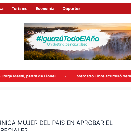
ca
Turismo
Economia
Deportes
Mercado Libre acumuló beneficios fiscales por más de USD
NICA MUJER DEL PAÍS EN APROBAR EL
PECIALES