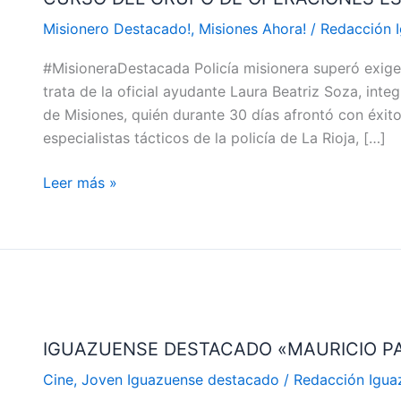
LA
Misionero Destacado!
,
Misiones Ahora!
/
Redacción 
ÚNICA
#MisioneraDestacada Policía misionera superó exige
MUJER
trata de la oficial ayudante Laura Beatriz Soza, int
DEL
de Misiones, quién durante 30 días afrontó con éxit
PAÍS
especialistas tácticos de la policía de La Rioja, […]
EN
APROBAR
Leer más »
EL
CURSO
DEL
GRUPO
DE
OPERACIONES
IGUAZUENSE
ESPECIALES
DESTACADO
IGUAZUENSE DESTACADO «MAURICIO PA
«MAURICIO
PANIAGUA»
Cine
,
Joven Iguazuense destacado
/
Redacción Igua
ACTOR