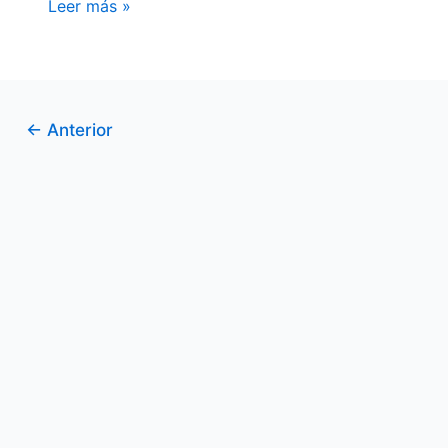
Leer más »
AIRES
←
Anterior